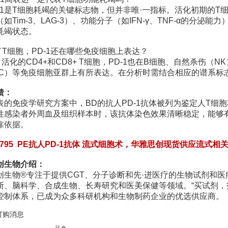
D-1是T细胞耗竭的关键标志物，但并非唯·一指标。活化初期的T
如Tim-3、LAG-3）、功能分子（如IFN-γ、TNF-α的分泌
耗竭状态。
了T细胞，PD-1还在哪些免疫细胞上表达？
活化的CD4+和CD8+ T细胞，PD-1也在B细胞、自然杀伤（
SC）等免疫细胞亚群上有所表达。在分析时需结合相应的谱系标
馈：
表的免疫学研究方案中，BD的抗人PD-1抗体被列为鉴定人T细
性感染者外周血及组织样本时，该抗体染色效果清晰稳定，能够有
靠依据。
60795 PE抗人PD-1抗体 流式细胞术，华雅思创现货供应流式
创生物介绍：
创生物®专注于提供CGT、分子诊断和先·进医疗的生物试剂和
断、脑科学、合成生物、长寿研究和医美保健等领域。“买试剂，
控制体系，已成为众多科研机构和生物制药企业的优选供应商。
订购消息