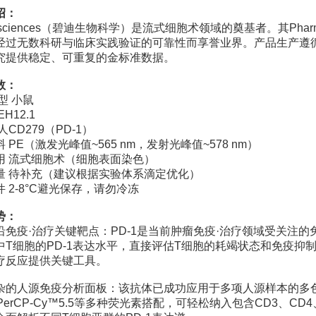
绍：
iosciences（碧迪生物科学）是流式细胞术领域的奠基者。其Ph
经过无数科研与临床实践验证的可靠性而享誉业界。产品生产遵循IS
究提供稳定、可重复的金标准数据。
数：
型 小鼠
H12.1
人CD279（PD-1）
 PE（激发光峰值~565 nm，发射光峰值~578 nm）
用 流式细胞术（细胞表面染色）
量 待补充（建议根据实验体系滴定优化）
 2-8°C避光保存，请勿冷冻
势：
沿免疫·治疗关键靶点：PD-1是当前肿瘤免疫·治疗领域受关注
中T细胞的PD-1表达水平，直接评估T细胞的耗竭状态和免疫抑
疗反应提供关键工具。
杂的人源免疫分析面板：该抗体已成功应用于多项人源样本的多色
PerCP-Cy™5.5等多种荧光素搭配，可轻松纳入包含CD3、CD4