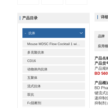
详
产品目录
-
抗体
品牌
Mouse MDSC Flow Cocktail 1 with Isotype Ctrl
应用
多克隆抗体
产品名称：
CD16
产品货号
产品规格
动物体内抗体
BD 5
五聚体
产品概
流式抗体
BD Ph
键流式
双抗
递抑制
Fc阻断剂
抑制剂