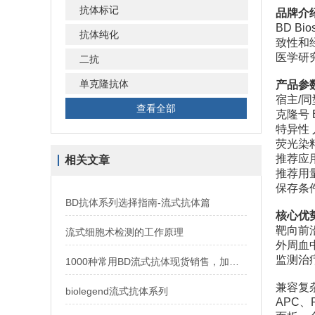
抗体标记
品牌介
BD B
抗体纯化
致性和
医学研
二抗
单克隆抗体
产品参
宿主/同
查看全部
克隆号 E
特异性 
荧光染料
推荐应
相关文章
推荐用
保存条件
BD抗体系列选择指南-流式抗体篇
核心优
靶向前
流式细胞术检测的工作原理
外周血
监测治
1000种常用BD流式抗体现货销售，加速免疫研究进程
兼容复
biolegend流式抗体系列
APC、