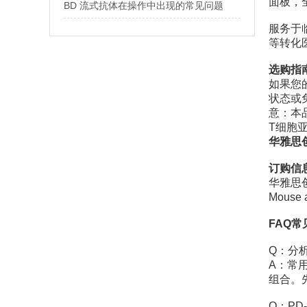
面板，
BD 流式抗体在操作中出现的常见问题
服务于
等转化
选购指
如果您
状态或免
意：本品
T细胞亚
华雅思创
订购信
华雅思创
Mous
FAQ
Q：分
A：常用
组合。先
Q：P