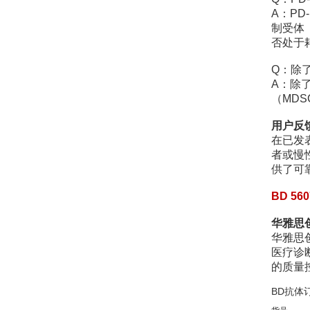
A：P
制受体（
否处于
Q：除
A：除了
（MD
用户反
在已发
者或慢
供了可
BD 5
华雅思
华雅思
医疗诊
的质量
BD抗体