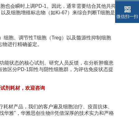
细胞也会瞬时上调PD-1。因此，通常需要结合其他共抑
能力）以及细胞增殖标志物（如Ki-67）来综合判断T细胞是
微信扫一扫
NK）细胞、调节性T细胞（Treg）以及髓源性抑制细胞
志物进行精确鉴定。
胞功能状态的核心试剂。研究人员反馈，在分析肿瘤患
效区分PD-1阳性与阴性细胞群，为评估免疫状态提
相关试剂耗材，欢迎咨询
医疗耗材产品，我们的客户遍及细胞治疗、疫苗抗体、
找华雅"，华雅思创生物®凭借深厚的技术实力和严格