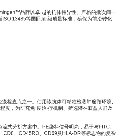
armingen™品牌以卓·越的抗体特异性、严格的批次间一
O 13485等国际顶·级质量标准，确保为前沿转化
的免疫检查点之一。使用该抗体可精准检测肿瘤微环境、
制程度，为研究免·疫治·疗机制、筛选潜在获益人群及
流式分析方案中。PE染料信号明亮，易于与FITC、
、CD8、CD45RO、CD69及HLA-DR等标志物的复杂