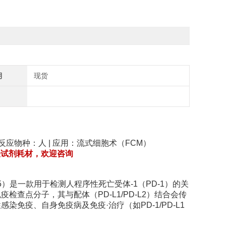
期
现货
） | 反应物种：人 | 应用：流式细胞术（FCM）
相关试剂耗材，欢迎咨询
（货号 560795）是一款用于检测人程序性死亡受体-1（PD-1）的关
检查点分子，其与配体（PD-L1/PD-L2）结合会传
免疫、自身免疫病及免疫·治疗（如PD-1/PD-L1