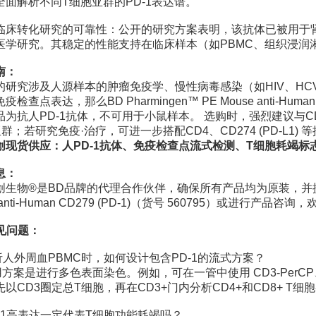
全面解析不同T细胞亚群的PD-1表达谱。
临床转化研究的可靠性：公开的研究方案表明，该抗体已被用于
医学研究。其稳定的性能支持在临床样本（如PBMC、组织浸润
南：
的研究涉及人源样本的肿瘤免疫学、慢性病毒感染（如HIV、H
疫检查点表达，那么BD Pharmingen™ PE Mouse anti-Hu
为抗人PD-1抗体，不可用于小鼠样本。 选购时，强烈建议与CD3
群；若研究免疫·治疗，可进一步搭配CD4、CD274 (PD-L1) 
现货供应：人PD-1抗体、免疫检查点流式检测、T细胞耗竭标志物、
息：
生物®是BD品牌的代理合作伙伴，确保所有产品均为原装，并提供专业
e anti-Human CD279 (PD-1)（货号 560795）或进行
常见问题：
析人外周血PBMC时，如何设计包含PD-1的流式方案？
方案是进行多色表面染色。例如，可在一管中使用 CD3-PerCP、CD4-F
以CD3圈定总T细胞，再在CD3+门内分析CD4+和CD8+ T细
D-1高表达一定代表T细胞功能耗竭吗？