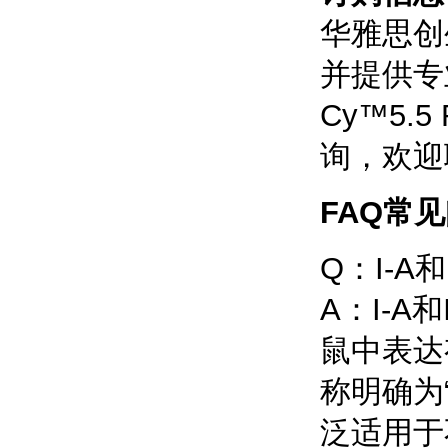
华雅思创
并提供专业
Cy™5.5
询，欢迎
FAQ常
Q：I-
A：I-A
鼠中表达
称明确为“
泛适用于