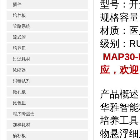
型号：开
插件
规格容量：
培养板
管路系统
材质：医
流式管
级别：R
培养皿
MAP3
过滤耗材
应，欢迎
浓缩器
消毒试剂
产品概述
微孔板
比色皿
华雅智能
程序降温盒
培养工具
加样耗材
物悬浮细
酶标板