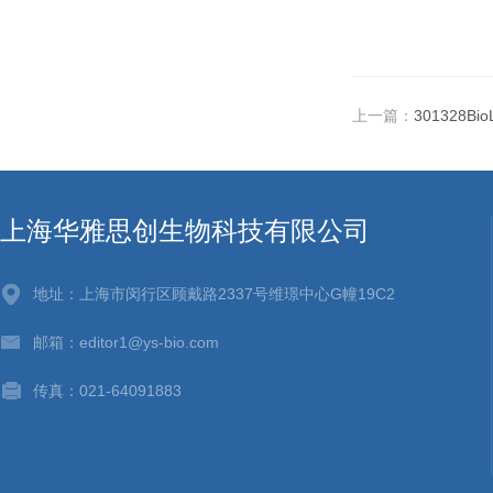
上一篇：
301328Bi
上海华雅思创生物科技有限公司
地址：上海市闵行区顾戴路2337号维璟中心G幢19C2
邮箱：editor1@ys-bio.com
传真：021-64091883