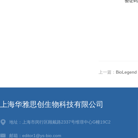
验证码
上一篇：
BioLege
上海华雅思创生物科技有限公司
地址：上海市闵行区顾戴路2337号维璟中心G幢19C2
邮箱：editor1@ys-bio.com