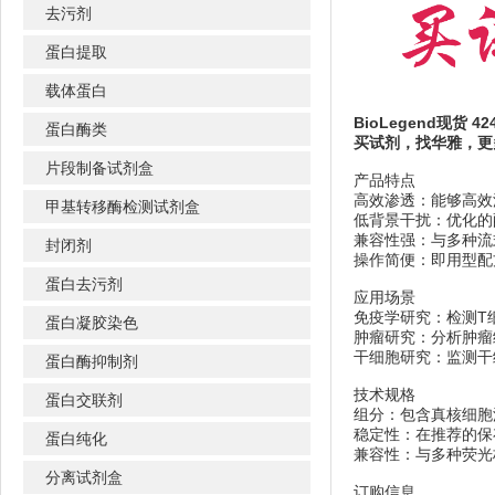
去污剂
蛋白提取
载体蛋白
BioLegend现货 
蛋白酶类
买试剂，找华雅，更
片段制备试剂盒
产品特点
高效渗透：能够高效
甲基转移酶检测试剂盒
低背景干扰：优化的
兼容性强：与多种流
封闭剂
操作简便：即用型配
蛋白去污剂
应用场景
免疫学研究：检测T
蛋白凝胶染色
肿瘤研究：分析肿瘤
干细胞研究：监测干
蛋白酶抑制剂
技术规格
蛋白交联剂
组分：包含真核细胞
稳定性：在推荐的保
蛋白纯化
兼容性：与多种荧光
分离试剂盒
订购信息