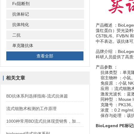
Fc阻断剂
抗体标记
抗体纯化
产品概述 ：BioLegen
藻红蛋白）荧光染料偶联。
二抗
C57BL/6、FVB/N
中不表达。该抗体可用
单克隆抗体
品牌介绍 ：BioL
查看全部
科研人员提供了高质
产品参数 ：
抗体类型 ：单克
相关文章
宿主物种 ：小鼠
免疫原 ：小鼠 NK1
应用 ：流式细胞术
激发光波长 ：蓝激光（
BD抗体系列选择指南-流式抗体篇
同种型 ：Mouse Ig
克隆号 ：PK136
流式细胞术检测的工作原理
浓度 ：0.2 mg/m
保存与处理 ：该抗体
1000种常用BD流式抗体现货销售，加速免疫研究进程
BioLegend PE标
biolegend流式抗体系列