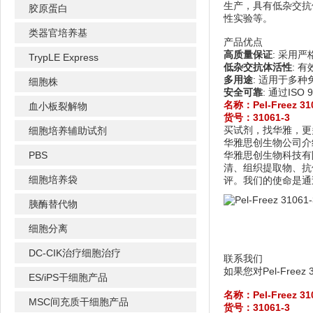
生产，具有低杂交抗
胶原蛋白
性实验等。
类器官培养基
产品优点
高质量保证
: 采用
TrypLE Express
低杂交抗体活性
: 
多用途
: 适用于多
细胞株
安全可靠
: 通过IS
名称：
Pel-Freez
血小板裂解物
货号：31061-3
买试剂，找华雅，更
细胞培养辅助试剂
华雅思创生物公司介
PBS
华雅思创生物科技有
清、组织提取物、抗
细胞培养袋
评。我们的使命是通
胰酶替代物
细胞分离
DC-CIK治疗细胞治疗
联系我们
如果您对Pel-Fr
ES/iPS干细胞产品
名称：
Pel-Freez
MSC间充质干细胞产品
货号：31061-3