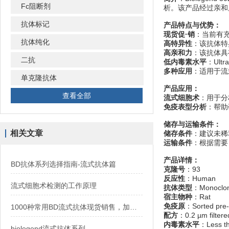
Fc阻断剂
析。该产品经过亲和
抗体标记
产品特点与优势：
现货促·销
：当前有
抗体纯化
高特异性
：该抗体特
高亲和力
：该抗体具
二抗
低内毒素水平
：Ul
多种应用
：适用于流
单克隆抗体
产品应用：
查看全部
流式细胞术
：用于分
免疫表型分析
：帮助
储存与运输条件：
相关文章
储存条件
：建议未稀
运输条件
：根据需要
产品详情：
BD抗体系列选择指南-流式抗体篇
克隆号
：93
反应性
：Human
流式细胞术检测的工作原理
抗体类型
：Monoclon
宿主物种
：Rat
免疫原
：Sorted pre-
1000种常用BD流式抗体现货销售，加速免疫研究进程
配方
：0.2 µm filtere
内毒素水平
：Less tha
biolegend流式抗体系列