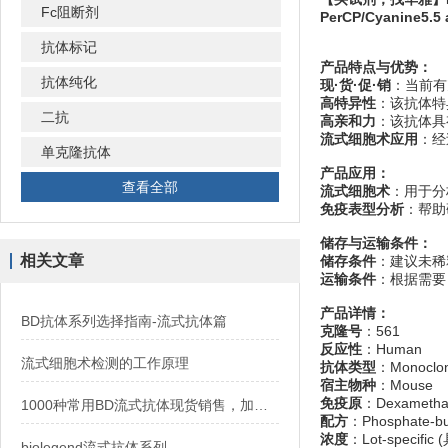
Fc阻断剂
PerCP/Cyanine5.5
抗体标记
产品特点与优势：
抗体纯化
现·货·促·销
：当前有
高特异性
：该抗体特
二抗
高亲和力
：该抗体具
流式细胞术应用
：经
单克隆抗体
产品应用：
查看全部
流式细胞术
：用于分
免疫表型分析
：帮助
储存与运输条件：
相关文章
储存条件
：建议未稀
运输条件
：根据需要
产品详情：
BD抗体系列选择指南-流式抗体篇
克隆号
：561
反应性
：Human
流式细胞术检测的工作原理
抗体类型
：Monoclon
宿主物种
：Mouse
免疫原
：Dexamethaso
1000种常用BD流式抗体现货销售，加速免疫研究进程
配方
：Phosphate-buf
浓度
：Lot-spec
biolegend流式抗体系列