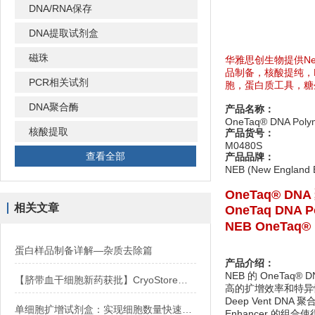
DNA/RNA保存
DNA提取试剂盒
磁珠
华雅思创生物提供New
品制备，核酸提纯，
PCR相关试剂
胞，蛋白质工具，糖
DNA聚合酶
产品名称：
OneTaq® DNA Poly
核酸提取
产品货号：
M0480S
查看全部
产品品牌：
NEB (New England B
OneTaq® DNA 
相关文章
OneTaq DNA Po
NEB OneTaq
蛋白样品制备详解—杂质去除篇
产品介绍：
NEB 的 OneTaq
【脐带血干细胞新药获批】CryoStore™ 25为干细胞治疗保驾护航
高的扩增效率和特异
Deep Vent DN
单细胞扩增试剂盒：实现细胞数量快速扩增的关键
Enhancer 的