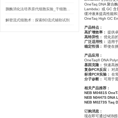
OneTaq DNA 聚
胰酶消化法培养原代细胞实验_干细胞搜网_www.stemcell.so
Lambda）或 GC
缓冲液来提高性能和产量
OneTaq High GC E
解密流式细胞术：探索BD流式辅助试剂
产品特点：
高扩增效率：
提供卓
高特异性：
优化后的
广泛适用性：
适用于
稳定性强：
即使在挑
产品应用：
OneTaq® DNA P
基因克隆：
快速高效
复杂PCR反应：
对高
标准PCR实验：
在常
分子诊断：
可用于需
相关产品推荐：
NEB M0481S OneTa
NEB N0447S DNA 
NEB M0273S Taq 
订购消息：
现在即可通过NEB