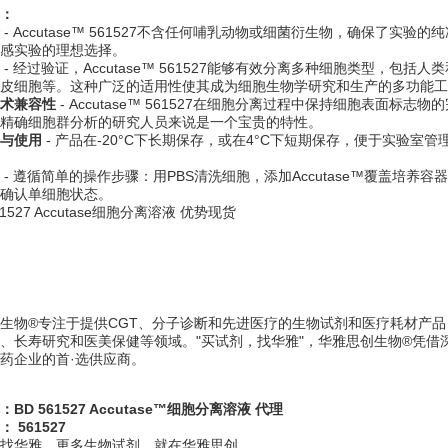
：
- Accutase™ 561527不含任何哺乳动物或细菌衍生物，确保了实验
感实验的理想选择。
- 经过验证，Accutase™ 561527能够有效分离多种细胞类型，
皮细胞等。这种广泛的适用性使其成为细胞生物学研究和生产的多功能工
术兼容性
- Accutase™ 561527在细胞分离过程中保持细胞表面
精确细胞群分析的研究人员来说是一个宝贵的特性。
与使用
- 产品在-20°C下长期保存，或在4°C下短期保存，便于实验
- 遵循简单的操作步骤：用PBS清洗细胞，添加Accutase™覆盖培养
确认单细胞状态。
生物®专注于提供CGT、分子诊断和先进医疗的生物试剂和医疗耗材产
、长寿研究和医美保健等领域。"买试剂，找华雅"，华雅思创生物®凭
药企业的首·选供应商。
BD 561527 Accutase™细胞分离溶液 代理
 561527
找华雅，更多生物试剂，就在华雅思创