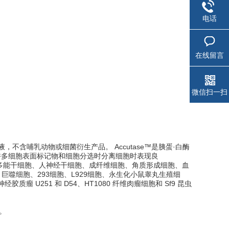
电话
在线留言
微信扫一扫
，不含哺乳动物或细菌衍生产品。 Accutase™是胰蛋·白酶
析许多细胞表面标记物和细胞分选时分离细胞时表现良
诱导多能干细胞、人神经干细胞、成纤维细胞、角质形成细胞、血
巨噬细胞、293细胞、L929细胞、永生化小鼠睾丸生殖细
神经胶质瘤 U251 和 D54、HT1080 纤维肉瘤细胞和 Sf9 昆虫
率。