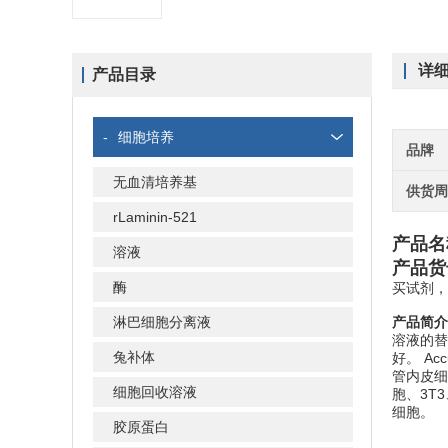
详
产品目录
-
细胞培养
品牌
无血清培养基
供货
rLaminin-521
产品名
溶液
产品货号
酶
买试剂，
淋巴细胞分离液
产品简介
溶液的替
兔补体
好。 A
管内皮细
细胞回收溶液
胞、3T3
细胞。
胶原蛋白