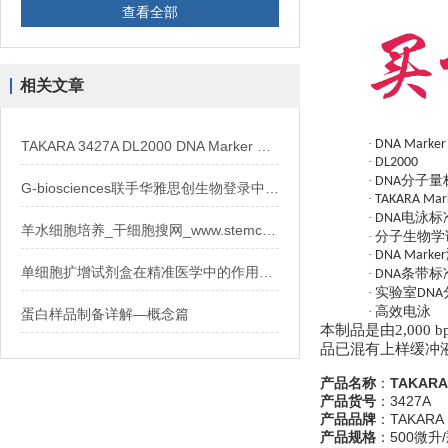
查看全部
相关文章
·
DNA Marker
TAKARA 3427A DL2000 DNA Marker 溶液应用特性
·
DL2000
·
分子量
DNA
G-biosciences联手华雅思创生物登录中国！
·
TAKARA Mar
·
电泳标
DNA
羊水细胞培养_干细胞搜网_www.stemcell.so
·
分子生物学
·
DNA Marker
单细胞扩增试剂盒在精准医学中的作用：助力单细胞水平机制研究与疾病标志物筛选
·
条带标
DNA
·
实验室
DNA
·
高效电泳
蛋白样品制备详解—概念篇
本制品是由2,000 b
品已混有上样缓冲
产品名称
：
TAKARA
产品货号
：3427A
产品品牌
：TAKARA
产品规格
：500微升