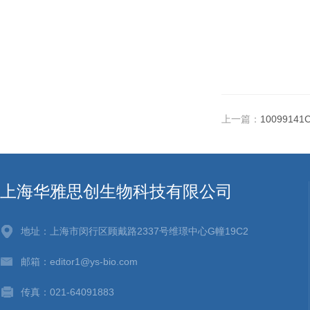
上一篇：
1009914
上海华雅思创生物科技有限公司
地址：上海市闵行区顾戴路2337号维璟中心G幢19C2
邮箱：editor1@ys-bio.com
传真：021-64091883