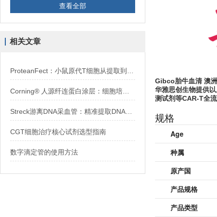
查看全部
相关文章
ProteanFect：小鼠原代T细胞从提取到转染全流程攻略
Gibco胎牛血清 澳
华雅思创生物提供以
Corning® 人源纤连蛋白涂层：细胞培养好选择
测试剂等CAR-T全
Streck游离DNA采血管：精准提取DNA的关键工具
规格
CGT细胞治疗核心试剂选型指南
Age
种属
数字滴定管的使用方法
原产国
产品规格
产品类型