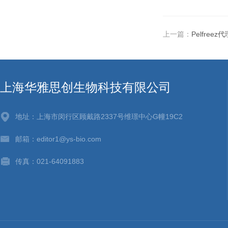
上一篇：
Pelfreez
上海华雅思创生物科技有限公司
地址：上海市闵行区顾戴路2337号维璟中心G幢19C2
邮箱：editor1@ys-bio.com
传真：021-64091883