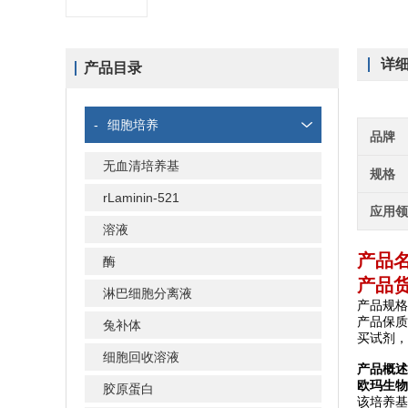
详
产品目录
-
细胞培养
品牌
无血清培养基
规格
rLaminin-521
应用
溶液
产品
酶
产品货
淋巴细胞分离液
产品规格
产品保质
兔补体
买试剂，
细胞回收溶液
产品概述
欧玛生物
胶原蛋白
该培养基