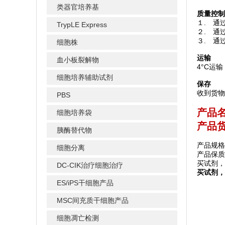
类器官培养基
质量控制
１. 通
TrypLE Express
２. 通
３. 通
细胞株
运输
血小板裂解物
4°C运输
细胞培养辅助试剂
保存
收到货物
PBS
产品
细胞培养袋
产品货
胰酶替代物
产品规格
细胞分离
产品保质
买试剂，
DC-CIK治疗细胞治疗
买试剂，
ES/iPS干细胞产品
MSC间充质干细胞产品
细胞凋亡检测